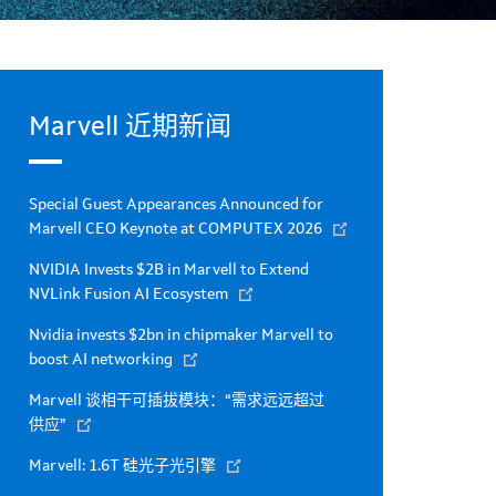
Marvell 近期新闻
Special Guest Appearances Announced for
Marvell CEO Keynote at COMPUTEX 2026
NVIDIA Invests $2B in Marvell to Extend
NVLink Fusion AI Ecosystem
Nvidia invests $2bn in chipmaker Marvell to
boost AI networking
Marvell 谈相干可插拔模块：“需求远远超过
供应”
Marvell: 1.6T 硅光子光引擎