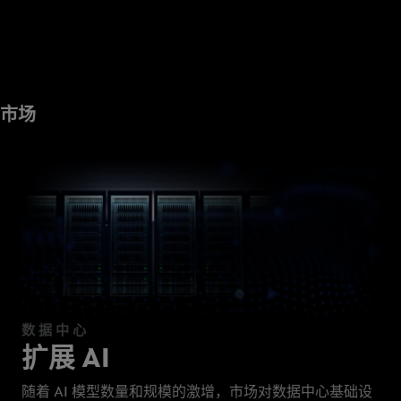
市场
Marvell
数
据
中
心
解
决
方
数据中心
案
扩展 AI
随着 AI 模型数量和规模的激增，市场对数据中心基础设